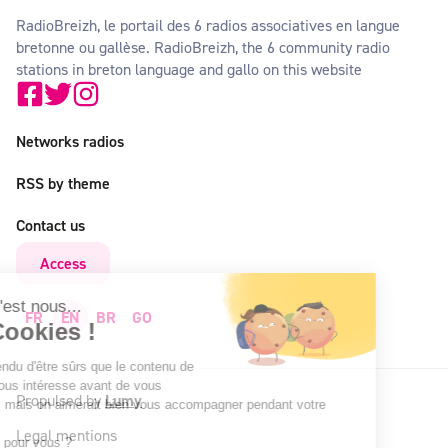
RadioBreizh, le portail des 6 radios associatives en langue
bretonne ou gallèse. RadioBreizh, the 6 community radio
stations in breton language and gallo on this website
Networks radios
RSS by theme
Contact us
Access
Salut c'est nous...
FR
EN
BR
GO
les Cookies !
On a attendu d'être sûrs que le contenu de
ce site vous intéresse avant de vous
Propulsed by
Lumy
déranger, mais on aimerait bien vous accompagner pendant votre
visite...
Legal mentions
C'est OK pour vous ?