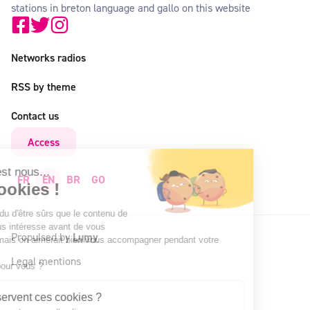
stations in breton language and gallo on this website
Networks radios
RSS by theme
Contact us
Access
alut c'est nous...
FR
EN
BR
GO
les Cookies !
n a attendu d'être sûrs que le contenu de
e site vous intéresse avant de vous
Propulsed by
Lumy
éranger, mais on aimerait bien vous accompagner pendant votre
site...
Legal mentions
'est OK pour vous ?
À quoi servent ces cookies ?