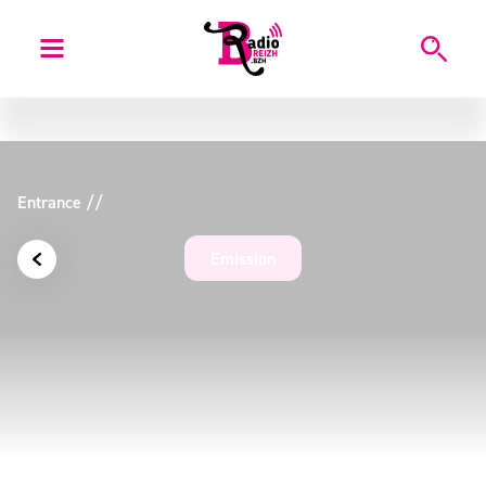
Entrance
/
/
Emission