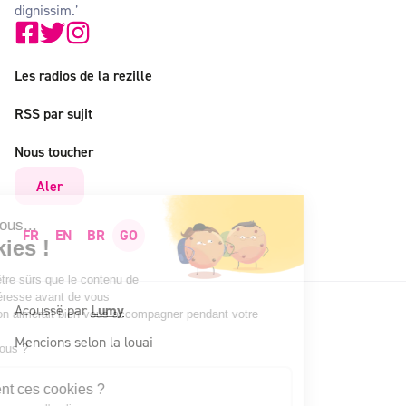
dignissim.’
Les radios de la rezille
RSS par sujit
Nous toucher
Aler
t c'est nous...
FR
EN
BR
GO
 Cookies !
attendu d'être sûrs que le contenu de
te vous intéresse avant de vous
Acoussë par
Lumy
ger, mais on aimerait bien vous accompagner pendant votre
..
Mencions selon la louai
 OK pour vous ?
uoi servent ces cookies ?