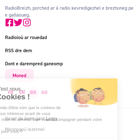
RadioBreizh, porched ar 6 radio kevredigezhel e brezhoneg pe
e gallaoueg.
Radioioù ar rouedad
RSS dre dem
Dont e darempred ganeomp
Moned
Salut c'est nous...
FR
EN
BR
GO
les Cookies !
On a attendu d'être sûrs que le contenu de
ce site vous intéresse avant de vous
Kaset da benn gant
Lumy
déranger, mais on aimerait bien vous accompagner pendant votre
visite...
Mennegoù lezennel
C'est OK pour vous ?