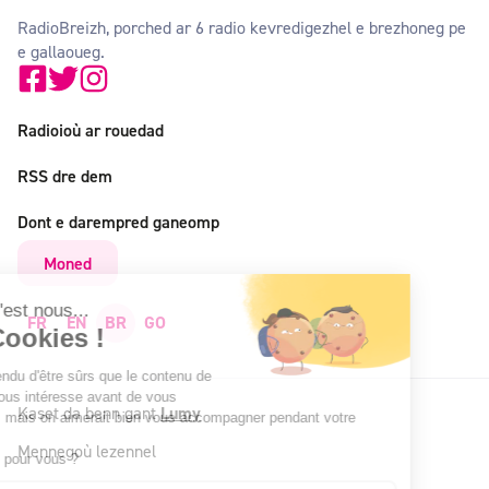
RadioBreizh, porched ar 6 radio kevredigezhel e brezhoneg pe
e gallaoueg.
Radioioù ar rouedad
RSS dre dem
Dont e darempred ganeomp
Moned
Salut c'est nous...
FR
EN
BR
GO
les Cookies !
On a attendu d'être sûrs que le contenu de
ce site vous intéresse avant de vous
Kaset da benn gant
Lumy
déranger, mais on aimerait bien vous accompagner pendant votre
visite...
Mennegoù lezennel
C'est OK pour vous ?